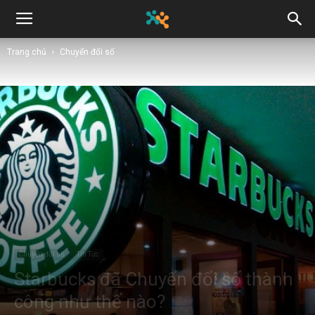
Trang chủ
Chuyển đổi số
Chuyển đổi số
Tin Tức
Starbucks đã Chuyển đổi số thành
công như thế nào?