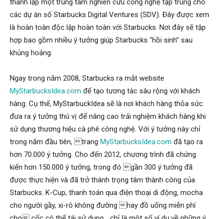
thành lập một trung tâm nghiên cứu công nghệ tập trung cho
các dự án số Starbucks Digital Ventures (SDV). Đây được xem
là hoàn toàn độc lập hoàn toàn với Starbucks. Nơi đây sẽ tập
hợp bao gồm nhiều ý tưởng giúp Starbucks “hồi sinh” sau
khủng hoảng.
Ngay trong năm 2008, Starbucks ra mắt website
MyStarbucksIdea.com
để tạo tương tác sâu rộng với khách
hàng. Cụ thể, MyStarbuckIdea sẽ là nơi khách hàng thỏa sức
đưa ra ý tưởng thú vị để nâng cao trải nghiệm khách hàng khi
sử dụng thương hiệu cà phê công nghệ. Với ý tưởng này chỉ
trong năm đầu tiên, trang
MyStarbucksIdea.com
đã tạo ra
hơn 70.000 ý tưởng. Cho đến 2012, chương trình đã chứng
kiến hơn 150.000 ý tưởng, trong đó gần 300 ý tưởng đã
được thực hiện và đã trở thành trọng tâm thành công của
Starbucks. K-Cup, thanh toán qua điện thoại di động, mocha
cho người gầy, xi-rô không đường hay đồ uống miễn phí
cho cốc có thể tái sử dụng… chỉ là một số ví dụ về những ý